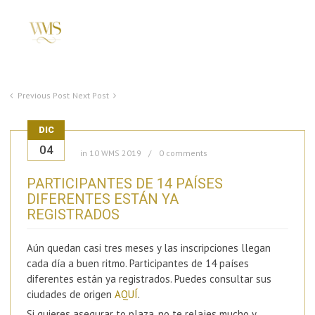
Previous Post
Next Post
DIC
04
in
10 WMS 2019
0 comments
PARTICIPANTES DE 14 PAÍSES
DIFERENTES ESTÁN YA
REGISTRADOS
Aún quedan casi tres meses y las inscripciones llegan
cada día a buen ritmo. Participantes de 14 países
diferentes están ya registrados. Puedes consultar sus
ciudades de origen
AQUÍ
.
Si quieres asegurar to plaza, no te relajes mucho y