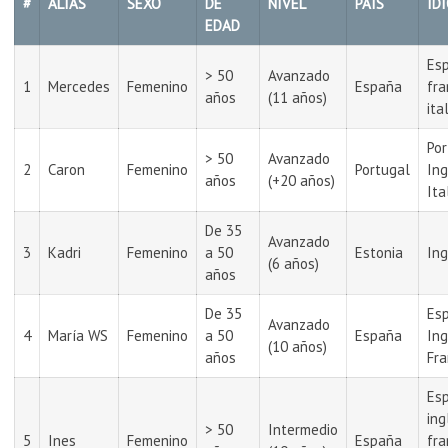
#
ALIAS
SEXO
DE
NIVEL
PAIS
ID
EDAD
Esp
> 50
Avanzado
1
Mercedes
Femenino
España
fra
años
(11 años)
ita
Por
> 50
Avanzado
2
Caron
Femenino
Portugal
Ing
años
(+20 años)
Ita
De 35
Avanzado
3
Kadri
Femenino
a 50
Estonia
Ing
(6 años)
años
De 35
Esp
Avanzado
4
María WS
Femenino
a 50
España
Ing
(10 años)
años
Fr
Esp
ing
> 50
Intermedio
5
Ines
Femenino
España
fra