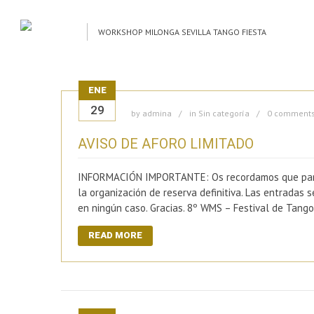
WORKSHOP MILONGA SEVILLA TANGO FIESTA
ENE
29
by
admina
in
Sin categoría
0 comment
AVISO DE AFORO LIMITADO
INFORMACIÓN IMPORTANTE: Os recordamos que para as
la organización de reserva definitiva. Las entradas
en ningún caso. Gracias. 8º WMS – Festival de Tang
READ MORE