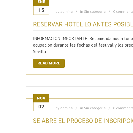
ENE
15
by
admina
in
Sin categoría
0 comment
RESERVAR HOTEL LO ANTES POSIB
INFORMACION IMPORTANTE: Recomendamos a todo aquel
ocupación durante las fechas del festival y los pre
Sevilla
READ MORE
NOV
02
by
admina
in
Sin categoría
0 comment
SE ABRE EL PROCESO DE INSCRIPC