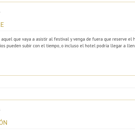
s
LE
 que vaya a asistir al festival y venga de fuera que reserve el ho
cios pueden subir con el tiempo, o incluso el hotel podría llegar a l
s
IÓN